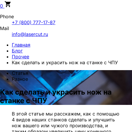
0
Phone
+7 (800) 777-17-87
Mail
info@lasercut.ru
Главная
Блог
Прочее
Как сделать и украсить нож на станке с ЧПУ
Статья
Разное
Как сделать и украсить нож на
станке с ЧПУ
В этой статье мы расскажем, как с помощью
4 видов наших станков
сделать и улучшить
нож вашего или чужого производства,
и
таким образом увеличить цену конечного