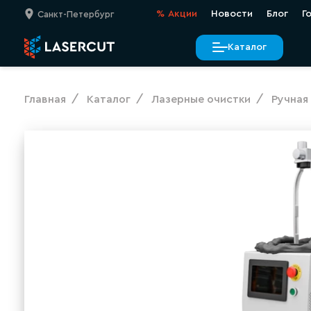
%
Акции
Новости
Блог
Г
Санкт-Петербург
Каталог
Главная
Каталог
Лазерные очистки
Ручная
Ручная лазер