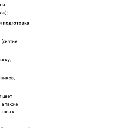
и и
ок);
я подготовка
(снятие
я
аску,
нников,
т цвет
 а также
г шва к