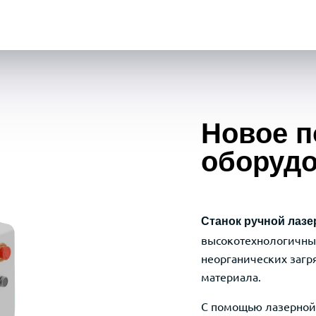
300 Вт JPT
Новое п
оборуд
Станок ручной лазе
высокотехнологичный
неорганических загр
материала.
С помощью лазерной 