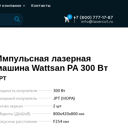
О компании
Контакты
Phone
+7 (800) 777-17-87
0
Mail
info@lasercut.ru
Импульсная лазерная
attsan PA 300
машина
Wattsan
PA 300 Вт
PT
ощность излучателя
300 Вт
азерный излучатель
JPT (MOPA)
ол-во зеркал
2 шт
абариты (ДхШхВ)
800x420x800 мм
окусное расстояние
F254 мм