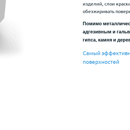
изделий, слои краск
обезжиривать поверх
Помимо металличес
адгезивным и гальв
гипса, камня и дере
Самый эффективн
поверхностей