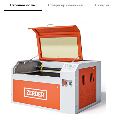
Рабочее поле
Сфера применения
Лазерная 
Преимущества Zerder 6040 Mini