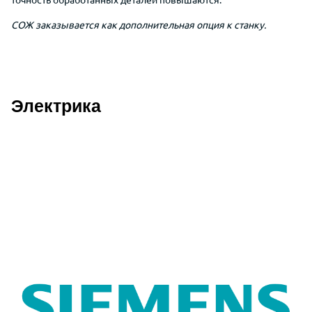
СОЖ заказывается как дополнительная опция к станку.
Электрика
Описание дополнительных преимуще