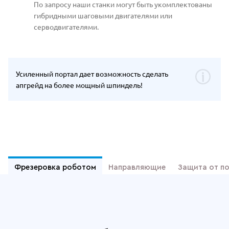
По запросу наши станки могут быть укомплектованы
гибридными шаговыми двигателями или
серводвигателями.
Усиленный портал дает возможность сделать
апгрейд на более мощный шпиндель!
Отдельные преимущества Wattsan M
Фрезеровка роботом
Направляющие
Защита от п