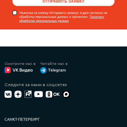
ОТПРАВИТЬ ЗАЯВКУ
Нажимая на кнопку «Отправить заявку», я даю согласие на
обработку персональных данных и принимаю
Политику
обработки персональных данных
Смотрите нас в
Читайте нас в
ВК Видео
Канал Лазеркат в Телеграмме
Следите за нами в соцсетях
ВК
Дзен
RuTube
YouTube
Одноклассники
Max
Контакты
САНКТ-ПЕТЕРБУРГ