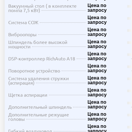
Вакуумный стол ( в комплекте
Цена по
помпа 7,5 кВт)
запросу
Цена по
Система СОЖ
запросу
Цена по
Виброопоры
запросу
Шпиндель более высокой
Цена по
мощности
запросу
Цена по
DSP-контроллер RichAuto A18
запросу
Цена по
Поворотное устройство
запросу
Система удаления стружки
Цена по
(аспирация)
запросу
Цена по
Щетка аспирации
запросу
Цена по
Дополнительный шпиндель
запросу
Дополнительные режущие
Цена по
головы
запросу
Цена по
Гибкий воздуховод
запросу