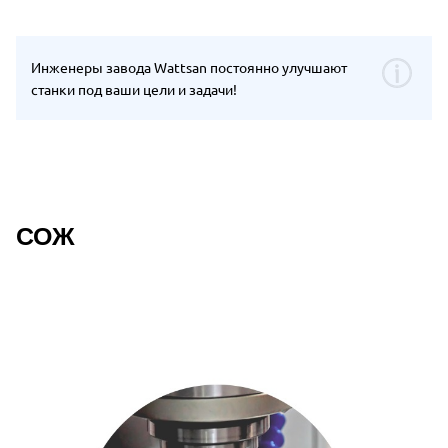
Инженеры завода Wattsan постоянно улучшают
станки под ваши цели и задачи!
СОЖ
Описание преимуществ Wattsan M1 