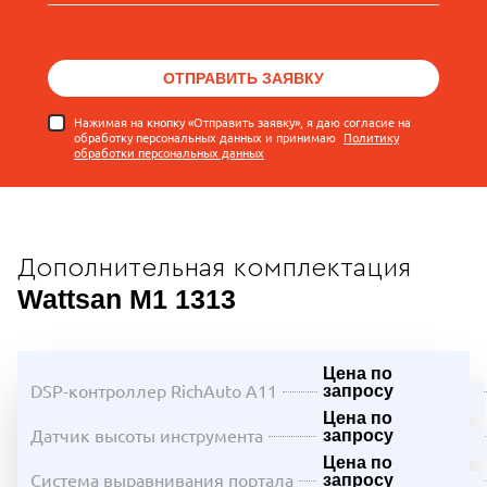
ОТПРАВИТЬ ЗАЯВКУ
Нажимая на кнопку «Отправить заявку», я даю согласие на
обработку персональных данных и принимаю
Политику
обработки персональных данных
Дополнительная комплектация
Wattsan M1 1313
Цена по
DSP-контроллер RichAuto A11
запросу
Цена по
Датчик высоты инструмента
запросу
Цена по
Система выравнивания портала
запросу