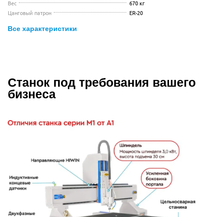
Вес
670 кг
Цанговый патрон
ER-20
Все характеристики
Видео с презентацией Wattsan M1 13
Станок под требования вашего
Описание Wattsan M1 1313
бизнеса