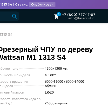
313 S4 | Статус:
Опубликован
О компании
Контакты
Phone
+7 (800) 777-17-87
0
Mail
info@lasercut.ru
1313 S4
Фрезерный ЧПУ по дереву
У с 4 шпинде
Wattsan
M1 1313 S4
абочее поле
1300x1300 мм
ощность шпинделя
4.5 кВт
корость вращения
6000-18000 / 6000-24000
пинделя
об/мин
анговый патрон
ER-20
корость холостого хода по
сям XY/Z
25000 мм/мин