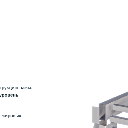
струкцию рамы.
уровень
х мировых