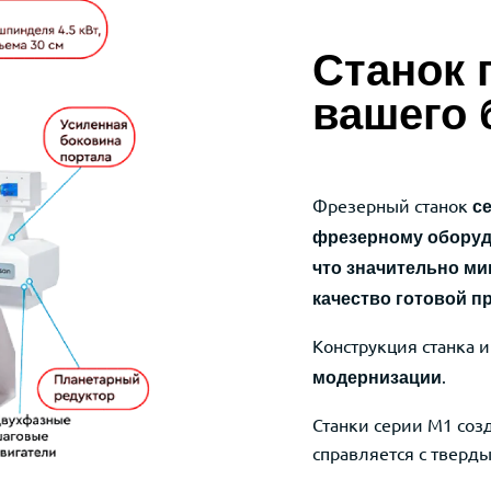
Станок 
вашего 
Фрезерный станок
с
фрезерному обору
что значительно ми
качество готовой п
Конструкция станка
.
модернизации
Станки серии М1 соз
справляется с тверд