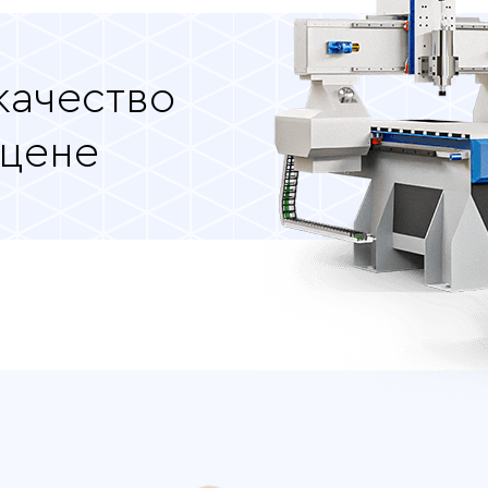
качество
 цене
тва Wattsan M1 1313 S