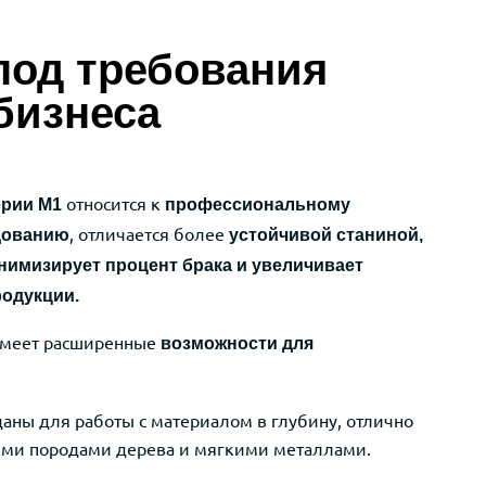
под требования
бизнеса
относится
к
ерии
M1
профессиональному
, отличается более
дованию
устойчивой станиной,
нимизирует процент брака
и увеличивает
родукции.
 имеет расширенные
возможности для
даны для работы с материалом в глубину, отлично
ыми породами дерева и мягкими металлами.