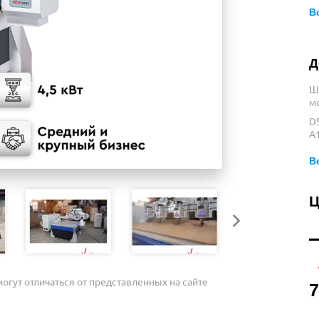
В
Д
Ш
м
D
A
В
Ц
огут отличаться от представленных на сайте
7