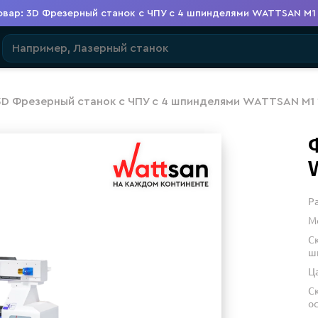
овар: 3D Фрезерный станок с ЧПУ с 4 шпинделями WATTSAN M1 1
осзакупки
Сервис
Выставки
Доставка и оплата
3D Фрезерный станок с ЧПУ с 4 шпинделями WATTSAN M1 
 станок с ЧП
Р
М
С
ш
Ц
С
о