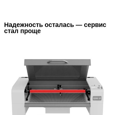
Надежность осталась — сервис
Описание преимуществ Wattsan 129
стал проще