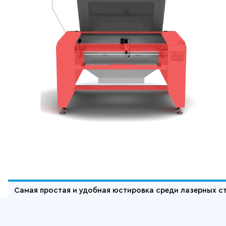
Отдельные преимущества Wattsan 1
Самая простая и удобная юстировка среди лазерных с