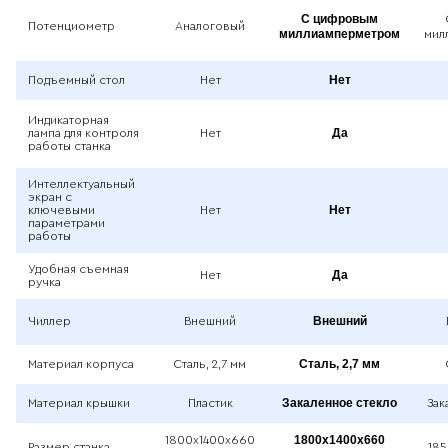
С цифровым
Потенциометр
Аналоговый
миллиамперметром
мил
Нет
Подъемный стол
Нет
Индикаторная
Да
лампа для контроля
Нет
работы станка
Интеллектуальный
экран с
Нет
ключевыми
Нет
параметрами
работы
Удобная съемная
Да
Нет
ручка
Внешний
Чиллер
Внешний
Сталь, 2,7 мм
Материал корпуса
Сталь, 2,7 мм
Закаленное стекло
Материал крышки
Пластик
Зак
1800x1400x660
1800x1400x660
Размер станка
185