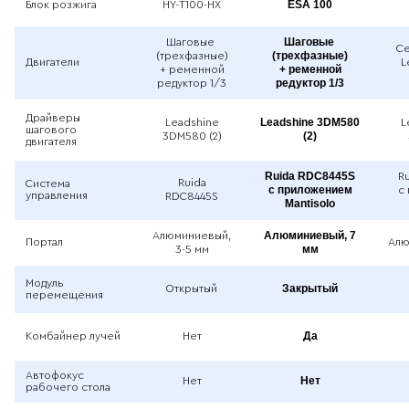
ESA 100
Блок розжига
HY-T100-HX
Шаговые
Шаговые
Се
(трехфазные)
(трехфазные)
Двигатели
L
+ ременной
+ ременной
редуктор 1/3
редуктор 1/3
Драйверы
Leadshine 3DM580
Leadshine
L
шагового
(2)
3DM580 (2)
двигателя
Ruida RDC8445S
R
Ruida
Система
с приложением
с
управления
RDC8445S
Mantisolo
Алюминиевый, 7
Алюминиевый,
Портал
Алю
мм
3-5 мм
Модуль
Закрытый
Открытый
перемещения
Да
Комбайнер лучей
Нет
Автофокус
Нет
Нет
рабочего стола