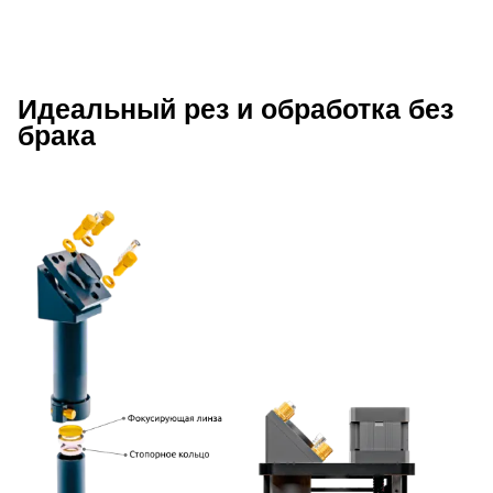
Идеальный рез и обработка без
Описание преимуществ Wattsan 129
брака