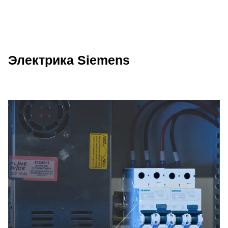
Электрика Siemens
Описание преимуществ Wattsan 129