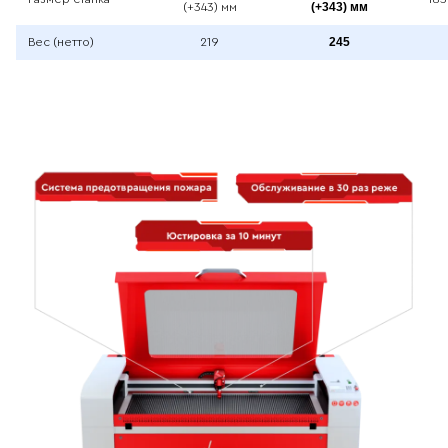
(+343) мм
(+343) мм
245
Вес (нетто)
219
Видео с презентацией Wattsan 1290
Преимущества Wattsan 1290 ST