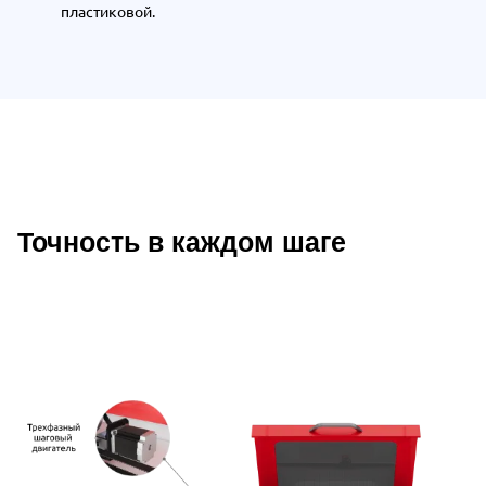
пластиковой.
Точность в каждом шаге
Описание Wattsan 1290 ST