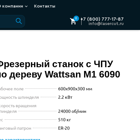
О компании
Контакты
Phone
+7 (800) 777-17-87
0
Mail
info@lasercut.ru
Фрезерный станок с ЧПУ
WATTSAN M1 6
по дереву
Wattsan
M1 6090
абочее поле
600х900х300 мм
ощность шпинделя
2.2 кВт
корость вращения
пинделя
24000 об/мин
ес
510 кг
анговый патрон
ER-20
се характеристики