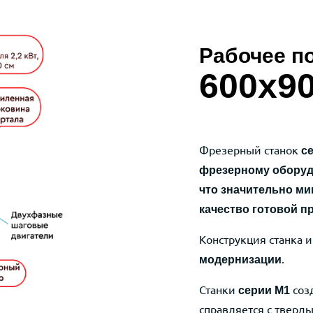
 6090
Рабочее п
600х9
Фрезерный станок
с
фрезерному обору
что значительно ми
качество готовой п
Конструкция станка
.
модернизации
Станки
созд
серии М1
справляется с тверд