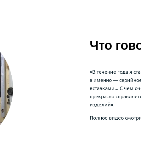
тв Wattsan M1 6090
Что гов
«В течение года я ст
а именно — серийное
вставками... С чем о
прекрасно справляет
изделий».
Полное видео смотри