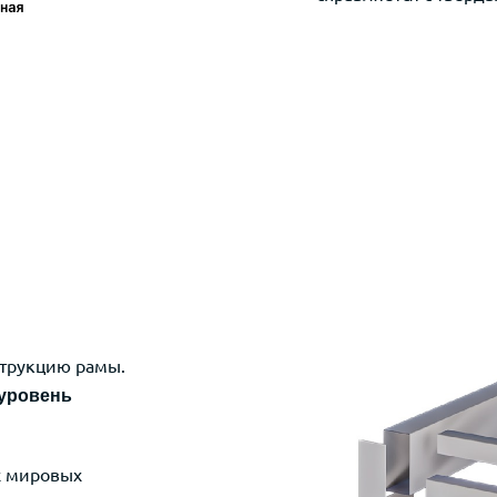
струкцию рамы.
уровень
х мировых