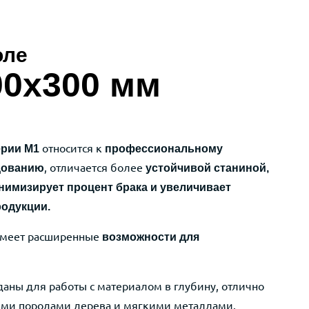
оле
00х300 мм
относится
к
ерии
M1
профессиональному
, отличается более
дованию
устойчивой станиной,
нимизирует процент брака
и увеличивает
родукции.
 имеет расширенные
возможности для
аны для работы с материалом в глубину, отлично
ыми породами дерева и мягкими металлами.