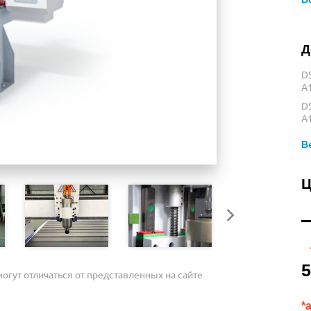
Д
D
A
D
A
В
Ц
5
огут отличаться от представленных на сайте
*