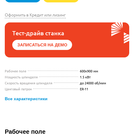
Оформить в Кредит или лизинг
Тест-драйв станка
ЗАПИСАТЬСЯ НА ДЕМО
Рабочее поле
600x900 мм
Мощность шпинделя
1.5 кВт
Скорость вращения шпинделя
до 24000 об/мин
Цанговый патрон
ER-11
Все характеристики
Видео с презентацией King Rabbit S
Рабочее поле
Описание King Rabbit SF 6090