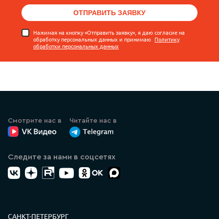
ОТПРАВИТЬ ЗАЯВКУ
Нажимая на кнопку «Отправить заявку», я даю согласие на
обработку персональных данных и принимаю
Политику
обработки персональных данных
Смотрите нас в
Читайте нас в
ВК Видео
Канал Лазеркат в Телеграмме
Следите за нами в соцсетях
ВК
Дзен
RuTube
YouTube
Одноклассники
Max
Контакты
САНКТ-ПЕТЕРБУРГ