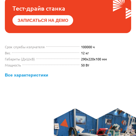
Тест-драйв станка
ЗАПИСАТЬСЯ НА ДЕМО
Срок службы излучателя
100000 ч
Вес
12 кг
Габариты (ДхШхВ)
290х220х100 мм
Мощность
50 Вт
Все характеристики
Видео с презентацией Maxphotonic