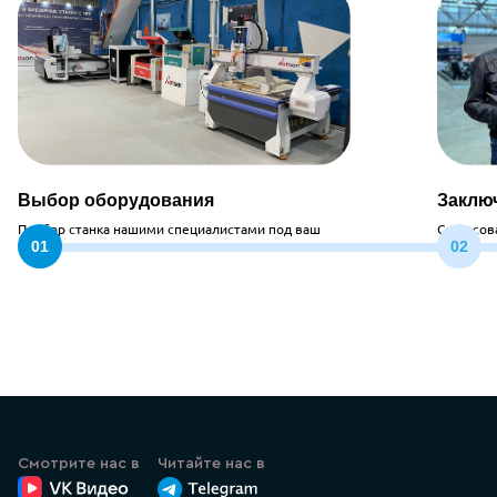
Выбор оборудования
Заклю
Подбор станка нашими специалистами под ваш
Согласов
запрос
стоимос
Смотрите нас в
Читайте нас в