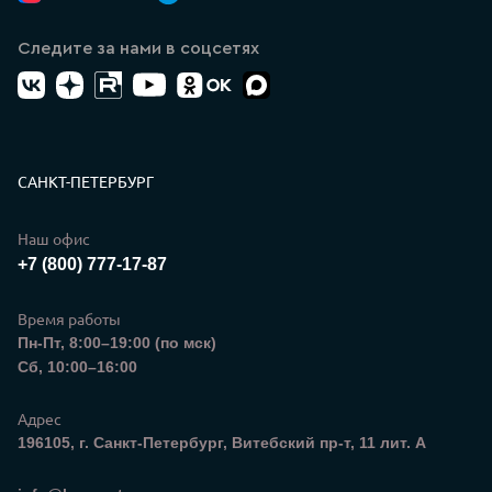
ВК Видео
Канал Лазеркат в Телеграмме
Следите за нами в соцсетях
ВК
Дзен
RuTube
YouTube
Одноклассники
Max
Контакты
САНКТ-ПЕТЕРБУРГ
Наш офис
+7 (800) 777-17-87
Время работы
Пн-Пт, 8:00–19:00 (по мск)
Сб, 10:00–16:00
Адрес
196105, г. Санкт-Петербург, Витебский пр-т, 11 лит. А