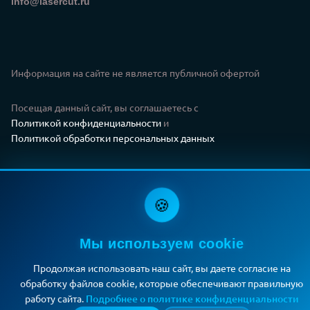
Электронная почта
info@lasercut.ru
Информация на сайте не является публичной офертой
Посещая данный сайт, вы соглашаетесь с
Политикой конфиденциальности
и
Политикой обработки персональных данных
© 2009–2026 «LASERCUT»
🍪
Мы используем cookie
Продолжая использовать наш сайт, вы даете согласие на
обработку файлов cookie, которые обеспечивают правильную
работу сайта.
Подробнее о политике конфиденциальности