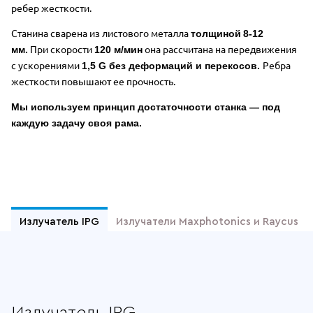
ребер жесткости.
Станина сварена из листового металла
толщиной
8-12
При скорости
она рассчитана на передвижения
мм.
120 м/мин
с ускорениями
Ребра
1,5 G без деформаций и перекосов.
жесткости повышают ее прочность.
Мы используем принцип достаточности станка — под
каждую задачу своя рама.
Отдельные преимущества Wattsan 15
Излучатель IPG
Излучатели Maxphotonics и Raycus
Излучатель IPG