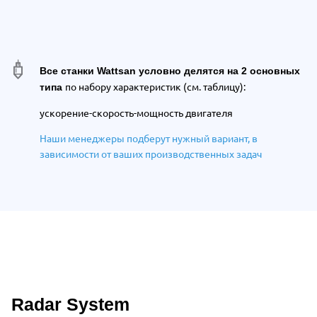
Все станки Wattsan условно делятся на 2 основных
по набору характеристик (см. таблицу):
типа
ускорение-cкорость-мощность двигателя
Н
аши менеджеры подберут нужный вариант,
в
зависимости от ваших производственных задач
Radar System
Описание преимуществ Wattsan 1530