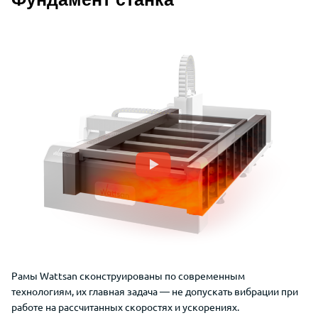
Описание преимуществ Wattsan 1530
Рамы
Wattsan
сконструированы
по современным
технологиям,
их главная задача —
не допускать вибрации при
работе на рассчитанных скоростях и ускорениях.