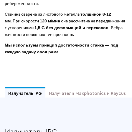
ребер жесткости.
Станина сварена из листового металла
толщиной
8-12
При скорости
она рассчитана на передвижения
мм.
120 м/мин
с ускорениями
Ребра
1,5 G без деформаций и перекосов.
жесткости повышают ее прочность.
Мы используем принцип достаточности станка — под
каждую задачу своя рама.
Отдельные преимущества Wattsan 15
Излучатель IPG
Излучатели Maxphotonics и Raycus
Излучатель IPG