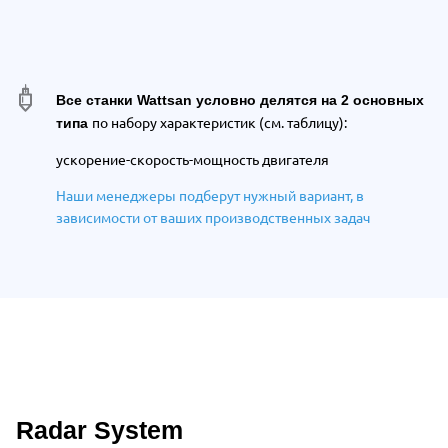
Все станки Wattsan условно делятся на 2 основных
по набору характеристик (см. таблицу):
типа
ускорение-cкорость-мощность двигателя
Н
аши менеджеры подберут нужный вариант,
в
зависимости от ваших производственных задач
Radar System
Описание преимуществ Wattsan 1530