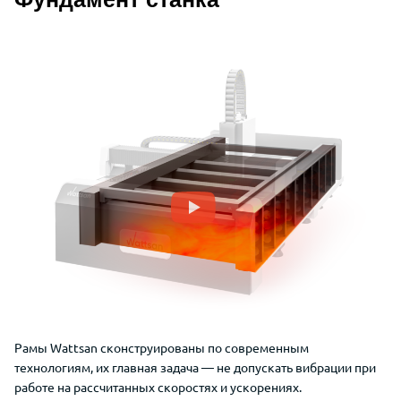
Описание преимуществ Wattsan 1530
Рамы
Wattsan
сконструированы
по современным
технологиям,
их главная задача —
не допускать вибрации при
работе на рассчитанных скоростях и ускорениях.