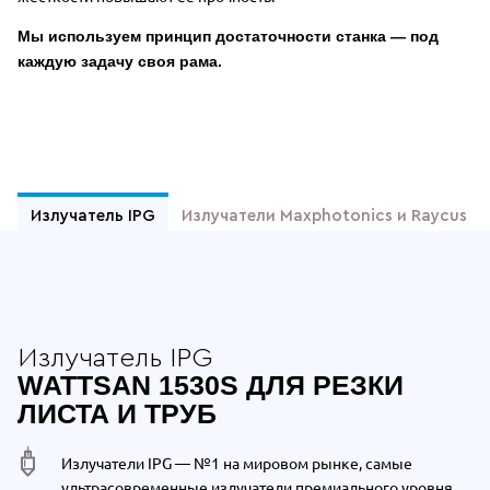
Мы используем принцип достаточности станка — под
каждую задачу своя рама.
Отдельные преимущества Wattsan 15
Излучатель IPG
Излучатели Maxphotonics и Raycus
Излучатель IPG
WATTSAN 1530S ДЛЯ РЕЗКИ
ЛИСТА И ТРУБ
Излучатели IPG — №1 на мировом рынке, самые
ультрасовременные излучатели премиального уровня.