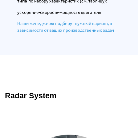
по набору характеристик (см. таблицу):
типа
ускорение-cкорость-мощность двигателя
Н
аши менеджеры подберут нужный вариант,
в
зависимости от ваших производственных задач
Radar System
Описание преимуществ Wattsan 1530