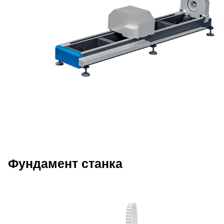
Фундамент станка
Описание преимуществ Wattsan 1530