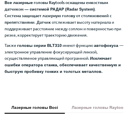
головы Raytools оснащены емкостным
Все лазерны
е
датчиком
.
— системой РАДАР (Radar System)
Система
защищает лазерную голову от столкновений с
препятствиями.
Датчик
отслеживает высоту материала и
поддерживает расстояние между соплом и поверхностью при
резке, корректирует траекторию движения.
Также
имеют функцию
—
головы серии BLT310
автофокуса
электронное управление фокусирующей линзой,
осуществляемое управляющей программой.
Исключает
ошибки оператора станка, обеспечивает
качественную и
быструю пробивку тонких и толстых металлов.
Лазерные головы Boci
Лазерные головы Raytools
Преимущества Wattsan 1530S для ре