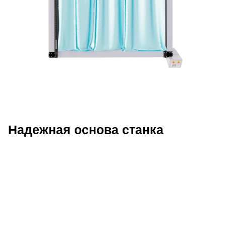
Надежная основа станка
Описание преимуществ Wattsan 2030