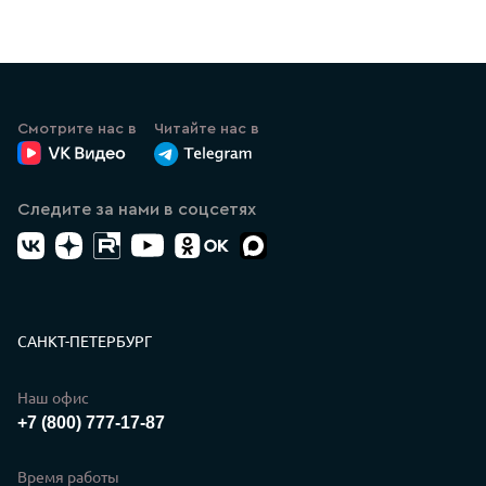
Смотрите нас в
Читайте нас в
ВК Видео
Канал Лазеркат в Телеграмме
Следите за нами в соцсетях
ВК
Дзен
RuTube
YouTube
Одноклассники
Max
Контакты
САНКТ-ПЕТЕРБУРГ
Наш офис
+7 (800) 777-17-87
Время работы