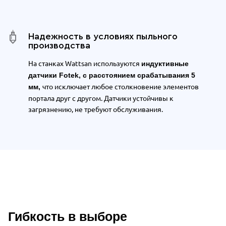
Надежность в условиях пыльного
производства
На станках Wattsan используются
индуктивные
датчики Fotek, с расстоянием срабатывания 5
что исключает любое столкновение элементов
мм,
портала друг с другом. Датчики у
стойчивы к
загрязнению, не требуют обслуживания.
Гибкость в выборе
Описание преимуществ Wattsan 2030