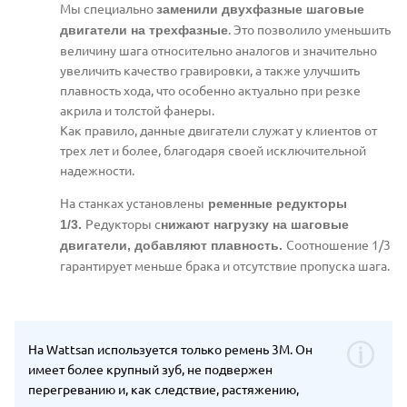
Мы специально
заменили двухфазные шаговые
. Это позволило уменьшить
двигатели на трехфазные
величину шага относительно аналогов и значительно
увеличить качество гравировки, а также улучшить
плавность хода, что особенно актуально при резке
акрила и толстой фанеры.
Как правило, данные двигатели служат у клиентов от
трех лет и более, благодаря своей исключительной
надежности.
На станках установлены
ременные редукторы
Редукторы с
1/3.
нижают нагрузку на шаговые
С
оотношение 1/3
двигатели, добавляют плавность.
гарантирует м
еньше брака и отсутствие пропуска шага.
На Wattsan используется только ремень 3M. Он
имеет более крупный зуб, не подвержен
перегреванию и, как следствие, растяжению,