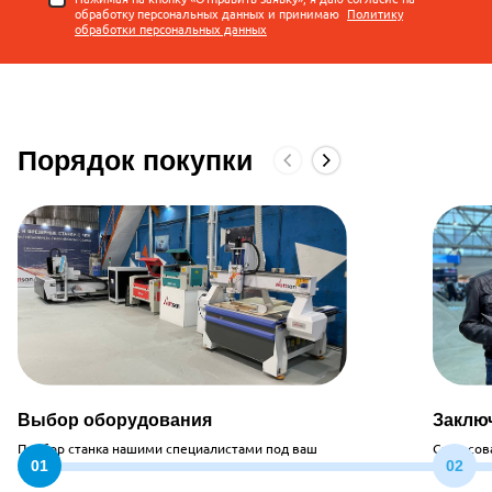
обработку персональных данных и принимаю
Политику
обработки персональных данных
Порядок покупки
Выбор оборудования
Заклю
Подбор станка нашими специалистами под ваш
Согласов
запрос
стоимос