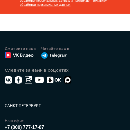
обработку персональных данных и принимаю
Политику
обработки персональных данных
Смотрите нас в
Читайте нас в
ВК Видео
Канал Лазеркат в Телеграмме
Следите за нами в соцсетях
ВК
Дзен
RuTube
YouTube
Одноклассники
Max
Контакты
САНКТ-ПЕТЕРБУРГ
Наш офис
+7 (800) 777-17-87