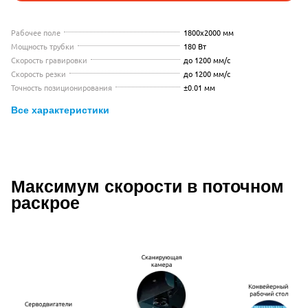
Рабочее поле
1800x2000 мм
Мощность трубки
180 Вт
Скорость гравировки
до 1200 мм/с
Скорость резки
до 1200 мм/с
Точность позиционирования
±0.01 мм
Все характеристики
Видео с презентацией Wattsan 182
Максимум скорости в поточном
Описание Wattsan 1820 Cam Convey
раскрое