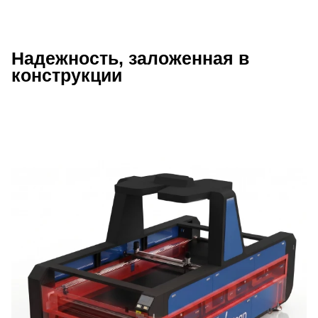
Надежность, заложенная в
Описание преимуществ Wattsan 18
конструкции