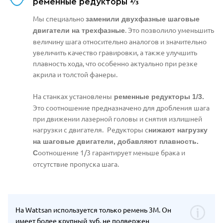
ременные редукторы ⅓
Мы специально
заменили двухфазные шаговые
. Это позволило уменьшить
двигатели на трехфазные
величину шага относительно аналогов и значительно
увеличить качество гравировки, а также улучшить
плавность хода, что особенно актуально при резке
акрила и толстой фанеры.
На станках установлены
ременные редукторы 1/3.
Это соотношение предназначено для дробления шага
при движении лазерной головы и снятия излишней
нагрузки с двигателя.
Редукторы с
нижают нагрузку
на шаговые двигатели, добавляют плавность.
оотношение 1/3 гарантирует м
еньше брака и
С
отсутствие пропуска шага.
На Wattsan используется только ремень 3M. Он
имеет более крупный зуб, не подвержен