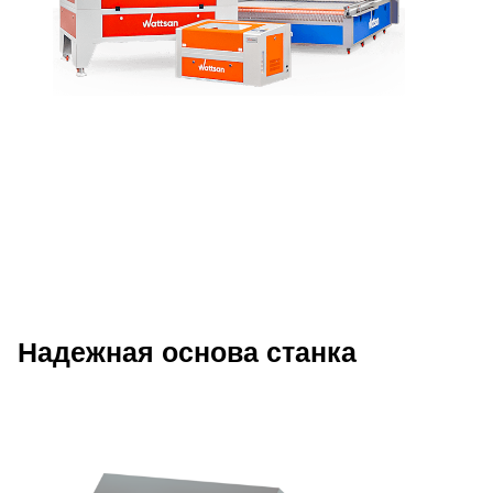
Надежная основа станка
Описание преимуществ Wattsan 129