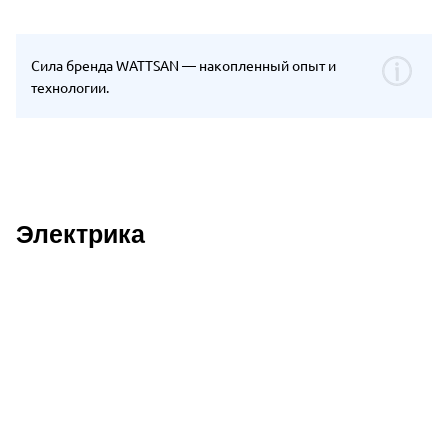
Сила бренда WATTSAN — накопленный опыт и
технологии.
Электрика
Описание преимуществ Wattsan 1610