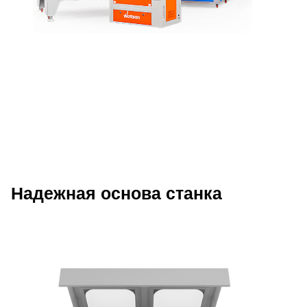
Надежная основа станка
Описание преимуществ Wattsan 1610