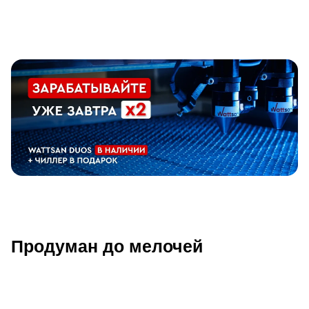
Видео с презентацией Wattsan 1610 
Продуман до мелочей
Описание Wattsan 1610 Duos LT