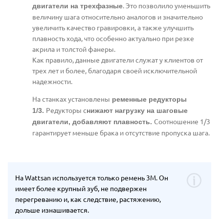
. Это позволило уменьшить
двигатели на трехфазные
величину шага относительно аналогов и значительно
увеличить качество гравировки, а также улучшить
плавность хода, что особенно актуально при резке
акрила и толстой фанеры.
Как правило, данные двигатели служат у клиентов от
трех лет и более, благодаря своей исключительной
надежности.
На станках установлены
ременные редукторы
Редукторы с
1/3.
нижают нагрузку на шаговые
С
оотношение 1/3
двигатели, добавляют плавность.
гарантирует м
еньше брака и отсутствие пропуска шага.
На Wattsan используется только ремень 3M. Он
имеет более крупный зуб, не подвержен
перегреванию и, как следствие, растяжению,
дольше изнашивается.