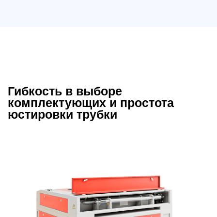
Гибкость в выборе
Описание преимуществ Wattsan 1610
комплектующих и простота
юстировки трубки