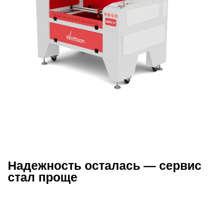
Надежность осталась — сервис
Описание преимуществ Wattsan 609
стал проще