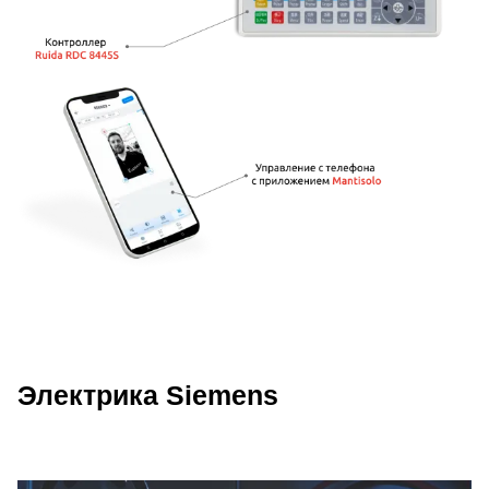
Электрика Siemens
Описание преимуществ Wattsan 609