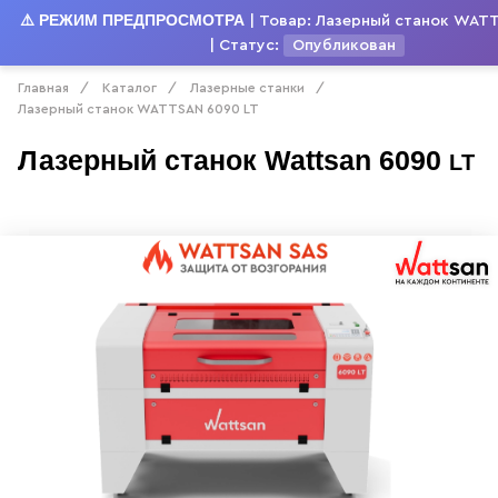
⚠️ РЕЖИМ ПРЕДПРОСМОТРА
| Товар: Лазерный станок WATT
Phone
+7 (800) 777-17-87
Mail
| Статус:
Опубликован
Главная
Каталог
Лазерные станки
Лазерный станок WATTSAN 6090 LT
Лазерный станок
Wattsan
6090
Лазерный станок WATTSAN 6090 LT
LT