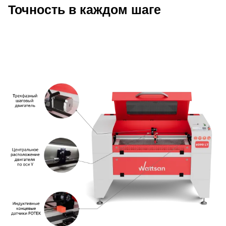
Точность в каждом шаге
Описание Wattsan 6090 LT