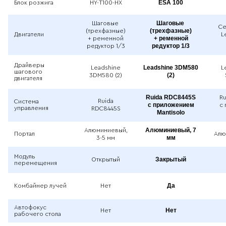
ESA 100
Блок розжига
HY-T100-HX
Шаговые
Шаговые
Се
(трехфазные)
(трехфазные)
Двигатели
L
+ ременной
+ ременной
редуктор 1/3
редуктор 1/3
Драйверы
Leadshine 3DM580
Leadshine
L
шагового
(2)
3DM580 (2)
двигателя
Ruida RDC8445S
R
Ruida
Система
с приложением
с
управления
RDC8445S
Mantisolo
Алюминиевый, 7
Алюминиевый,
Портал
Алю
мм
3-5 мм
Модуль
Закрытый
Открытый
перемещения
Да
Комбайнер лучей
Нет
Автофокус
Нет
Нет
рабочего стола