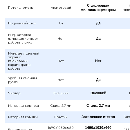
С цифровым
Потенциометр
Аналоговый
миллиамперметром
мил
Да
Подъемный стол
Да
Индикаторная
Да
лампа для контроля
Нет
работы станка
Интеллектуальный
экран с
Нет
ключевыми
Нет
параметрами
работы
Удобная съемная
Да
Нет
ручка
Внешний
Чиллер
Внешний
Сталь, 2,7 мм
Материал корпуса
Сталь, 2,7 мм
Закаленное стекло
Материал крышки
Пластик
Зак
1490x1030x660
1490x1030x660
Размер станка
155