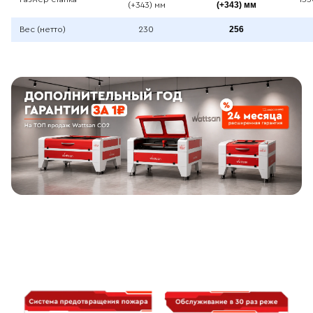
(+343) мм
(+343) мм
256
Вес (нетто)
230
Видео с презентацией Wattsan 6090
Преимущества Wattsan 6090 LT