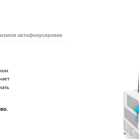
низмом автофокусировки
 1610 Ace
змом
чает
мать
во.