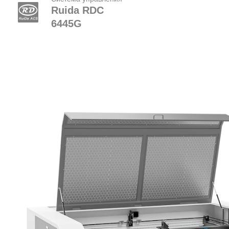
Ruida RDC
6445G
Видео с презентацией
Описание Zerder 1610