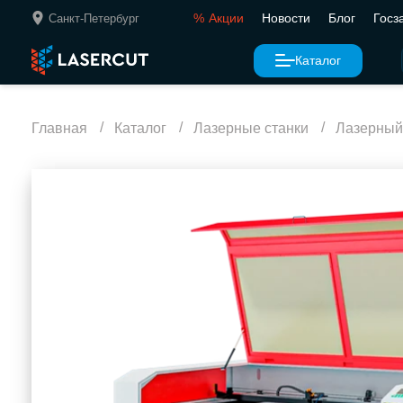
%
Акции
Новости
Блог
Госз
Санкт-Петербург
Каталог
Главная
Каталог
Лазерные станки
Лазерный
Лазерный ста