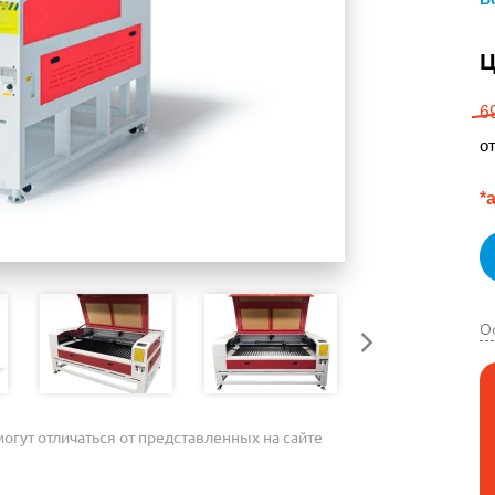
Ц
6
о
*
О
огут отличаться от представленных на сайте