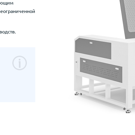
яющим
неограниченной
водств.