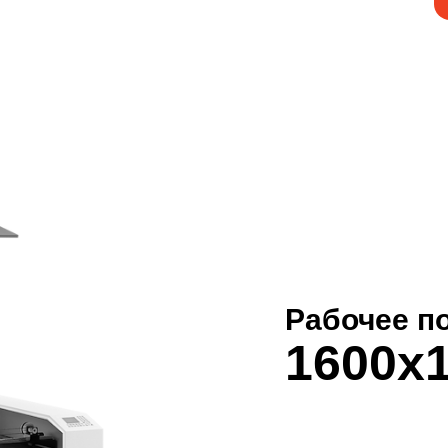
 Zerder 1610 Ace
 Ace
Рабочее п
1600x